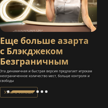
Еще больше азарта
SA
с Блэкджеком
ус
Безграничным
Мы го
серти
рынка
Эта динамичная и быстрая версия предлагает игрокам
неограниченное количество мест, больше контроля и
свободы
Уз
Узнать больше