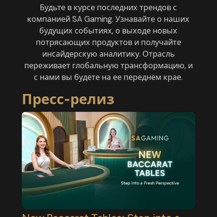
Будьте в курсе последних трендов с
компанией SA Gaming. Узнавайте о наших
будущих событиях, о выходе новых
потрясающих продуктов и получайте
инсайдерскую аналитику. Отрасль
переживает глобальную трансформацию, и
с нами вы будете на ее переднем крае.
Пресс-релиз