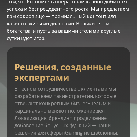
том, чтобы помочь операторам казино добиться
успеха и беспрецедентного роста. Мы предлагаем
вам сокровище — премиальный контент для
казино с живыми дилерами. Возьмите эти
богатства, и пусть за вашими столами круглые
сутки идет игра.
Решения, созданные
экспертами
В тесном сотрудничестве с клиентами мы
разрабатываем такие стратегии, которые
отвечают конкретным бизнес-целым и
кардинально меняют положение дел.
Локализация, брендинг, продвижение
добавление бонусных функций — наши
решения для сферы iGaming не шаблонны,