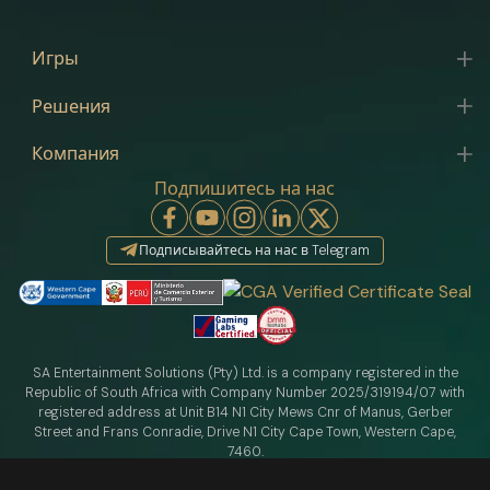
Игры
Решения
Компания
Подпишитесь на нас
Подписывайтесь на нас в Telegram
SA Entertainment Solutions (Pty) Ltd. is a company registered in the
Republic of South Africa with Company Number 2025/319194/07 with
registered address at Unit B14 N1 City Mews Cnr of Manus, Gerber
Street and Frans Conradie, Drive N1 City Cape Town, Western Cape,
7460.