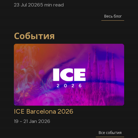
23 Jul 2026
5 min read
Весь блог
События
ICE Barcelona 2026
19 - 21 Jan 2026
Все события