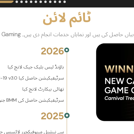
ٹائم لائن
ڈسٹری میں بے شمار کامیابیاں حاصل کی ہیں اور نمایاں خدمات انجام دی ہیں۔
2026
باؤنڈ لیس بلیک جیک لانچ کیا
GLI-19 v3.0 سرٹیفیکیشن حاصل کیا
تھائی بیکارٹ لانچ کیا
جنوبی افریقہ میں BMM سرٹیفیکیشن حاصل کی
2025
جنوبی افریقہ کے WCGRB سے نیشنل مینوفیکچرر لائس