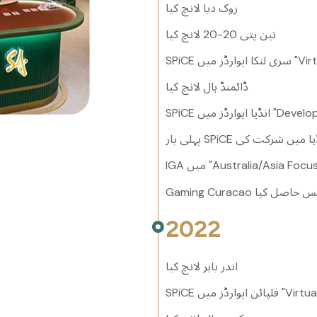
زوک دیا لانچ کیا
تین پتی 20-20 لانچ کیا
ڈائمنڈ ہال لانچ کیا
 بار SPiCE انڈیا میں شرکت کی
 سے لائسنس حاصل کیا
2022
اندر باہر لانچ کیا