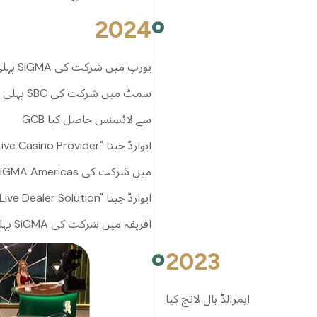
2024
پہلی بار SiGMA یورپ میں شرکت کی
پہلی بار SBC سمٹ میں شرکت کی
GCB سے لائسنس حاصل کیا
SiGMA ایشیا ایوارڈز میں "Best Live Casino Provider" ایوارڈ جیتا
پہلی بار SiGMA Americas میں شرکت کی
ایشیا گیمنگ ایوارڈز میں "Best Live Dealer Solution" ایوارڈ جیتا
پہلی بار SiGMA افریقہ میں شرکت کی
2023
ایمرالڈ ہال لانچ کیا