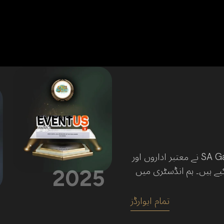
ایک تجربہ کار گیم فراہم کنندہ کے طور پر، SA Gaming نے معتبر اداروں اور
ے ہیں۔ ہم انڈسٹری میں
2025
2024
تمام ایوارڈز