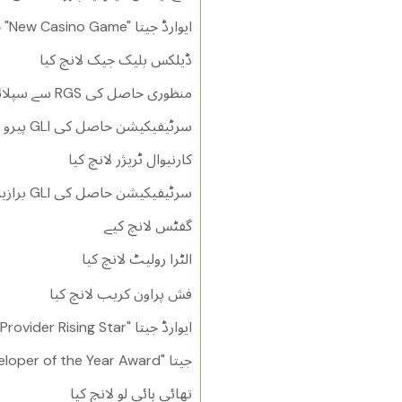
SiGMA جنوبی ایشیا ایوارڈز میں کارنیوال ٹریژر کے لیے "New Casino Game" ایوارڈ جیتا
ڈیلکس بلیک جیک لانچ کیا
MINCETUR سے سپلائر لائسنس اور RGS منظوری حاصل کی
پیرو میں GLI سرٹیفیکیشن حاصل کی
کارنیوال ٹریژر لانچ کیا
برازیل میں GLI سرٹیفیکیشن حاصل کی
گفٹس لانچ کیے
الٹرا رولیٹ لانچ کیا
فش پراون کریب لانچ کیا
SiGMA افریقہ ایوارڈز میں "Live Casino Provider Rising Star" ایوارڈ جیتا
SPiCE جنوبی ایشیا ایوارڈز میں "Developer of the Year Award" جیتا
تھائی ہائی لو لانچ کیا