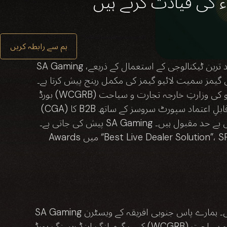
ء کی قیادت کرتے ہیں
ہم سے رابطہ کریں
SA Gaming ایک معروف لائیو گیم سلوشن فراہم کنندہ ہے، جو 15 سال سے زائد عرصے سے پریمیم آن لائن تفریح فراہم کر رہا ہے۔ جدید ترین ٹیکنالوجی کے استعمال کے ذریعے،
مل رینج پیش کرتا ہے۔ SA Gaming کے پاس جنوبی افریقہ کے ویسٹرن کیپ گیمبلنگ اینڈ ریسنگ
بورڈ (WCGRB) کا نیشنل مینوفیکچرر لائسنس، پیرو کی وزارتِ خارجہ تجارت و سیاحت (MINCETUR) کا سپلائر لائسنس اور RGS منظوری، اور کیوراساؤ گیمنگ اتھارٹی
(CGA) کا B2B لائسنس موجود ہے۔ ہر پروڈکٹ پیشہ ور ماہرین کی جانب سے بھرپور محنت اور احتیاط کے ساتھ تیار کی جاتی ہے، اور قابلِ اعتماد سپورٹ سروسز کے ساتھ
پیش کی جاتی ہے۔ SA Gaming کی مصنوعات دنیا بھر کے کھلاڑیوں میں بے حد مقبول ہیں۔ SiGMA Asia Awards میں “Best Live Casino Provider”، Asia Gaming
Awards میں “Best Live Dealer Solution”، SPiCE Awards میں “Developer of the Year” سمیت متعدد ایوارڈز جیتنے کے بعد، SA Gaming کی کاوشوں اور
SA Gaming نے مختلف دائرہ اختیار اور پیشہ ور ریگولیٹری اداروں کی جانب سے جاری کردہ لائسنسز اور سرٹیفکیٹس حاصل کیے ہیں۔ ہمارے پاس جنوبی افریقہ کے ویسٹرن
کیپ گیمبلنگ اینڈ ریسنگ بورڈ (WCGRB) کا نیشنل مینوفیکچرر لائسنس، پیرو کی وزارتِ خارجہ تجارت و سیاحت (MINCETUR) کا سپلائر لائسنس اور RGS منظوری، اور