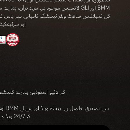
کی کمپلائنس سافٹ ویئر ٹیسٹنگ کامیابی سے پاس کی ہ
اور سرٹیفکی
دنیا بھر میں موجود SA Gaming کے لائیو اس
کر 24/7 ویڈیو نگرانی تک، ہمارے لائیو اسٹوڈیوز آن لائن تفریح کے لیے ایک مثالی انتخاب ہیں۔