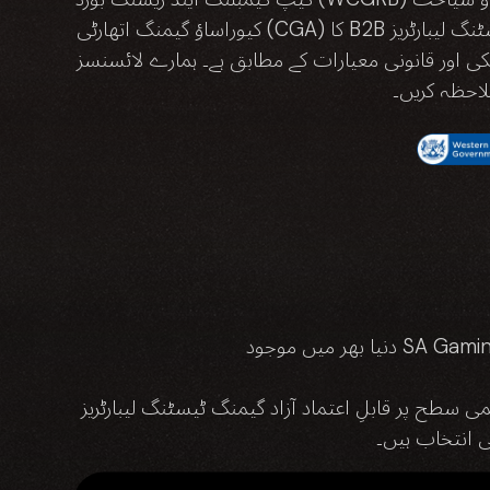
کیوراساؤ گیمنگ اتھارٹی (CGA) کا B2B لائسنس موجود ہے۔ مزید برآں، ہمارے مختلف لائیو گیمز نے عالمی سطح پر قابلِ اعتماد آزاد گیمنگ ٹیسٹنگ لیبارٹریز GLI اور BMM
ی اور قانونی معیارات کے مطابق ہے۔ ہمارے لائسنسز
احظہ کریں۔
 گیمنگ ٹیسٹنگ لیبارٹریز GLI اور BMM سے تصدیق حاصل ہے۔ پیشہ ور ڈیلرز سے لے