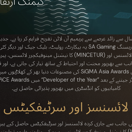
گیمنگ ارتقا
یہ بیکارٹ، رولیٹ، بلیک جیک اور دیگر کئی گیمز سمیت لائیو گیمز کی مک
کامیابیوں کو انڈسٹری میں بھرپور پذیرائی حاصل ہے۔
لائسنسز اور سرٹیفکیٹس