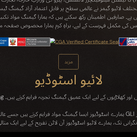
ے۔ صارفین اطمینان رکھ سکتے ہیں کہ ہمارا گیمنگ مواد تکنیک
ٹس کی مکمل فہرست کے لیے، براہِ کرم ہمارا مخصوص صفحہ مل
مزید
لائیو اسٹوڈیو
ٹوڈیوز ہمارے کلائنٹس اور کھلاڑیوں کے لیے ایک عمیق گیمنگ تجربہ فراہم کرتے ہیں۔
ہمارے اسٹوڈیوز ایسا گیمنگ مواد فراہم کرتے ہیں جسے عالمی سطح پر قابلِ اعتماد آزاد