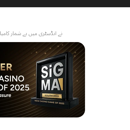
اپنی طویل تاریخ کے دوران، SA Gaming نے ان