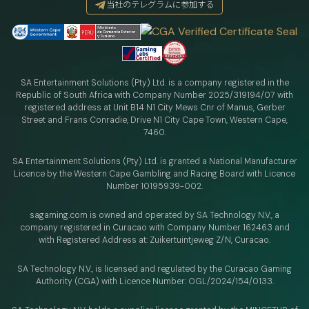
当社のテレグラムに参加する
SA Entertainment Solutions (Pty) Ltd. is a company registered in the
Republic of South Africa with Company Number 2025/319194/07 with
registered address at Unit B14 N1 City Mews Cnr of Manus, Gerber
Street and Frans Conradie, Drive N1 City Cape Town, Western Cape,
7460.
SA Entertainment Solutions (Pty) Ltd. is granted a National Manufacturer
Licence by the Western Cape Gambling and Racing Board with Licence
Number 10195939-002.
sagaming.com is owned and operated by SA Technology N.V.,
a
company registered in Curacao with
Company Number 162463 and
with Registered Address at: Zuikertuintjeweg Z/N, Curacao.
SA Technology N.V., is licensed and regulated by
the Curacao Gaming
Authority (CGA) with Licence Number:
OGL/2024/154/0133.