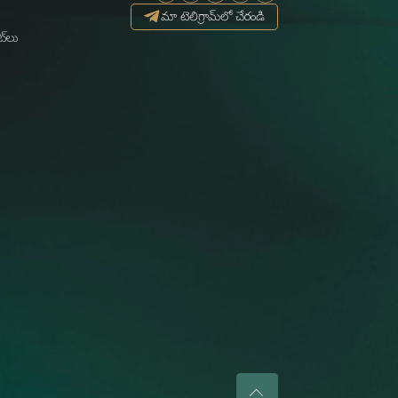
మా టెలిగ్రామ్‌లో చేరండి
ట్‌లు