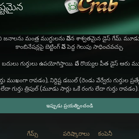
ష్టమైన
నాలను మంత్ర ముగ్ధులను చేసిన శాశ్వతమైన డైస్ గేమ్. మూడు డై
కాంబినేషన్లపై బెట్టింగ్ చేసి పెద్ద గెలుపు సాధించవచ్చు.
ల బదులు గుర్తులు ఉపయోగిస్తాయి. చేప రొయ్యల పీత డైస్ ఆరు ముఖా
నా ఒక గుర్తు ముఖంగా రావడం), నిర్దిష్ట డబుల్ (రెండు వేర్వేరు గు
లేదా గుర్తు త్రిపుల్ (మూడు సార్లు ఒకే రంగు లేదా గుర్తు రావడం).
ఇప్పుడు ప్రయత్నించండి
గేమ్స్
పరిష్కారాలు
కంపెనీ