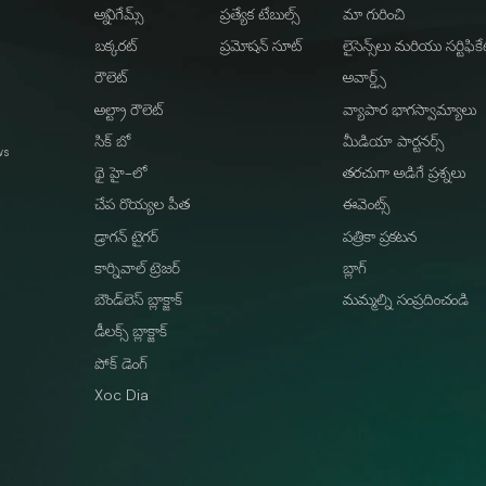
అన్ని గేమ్స్
ప్రత్యేక టేబుల్స్
మా గురించి
బక్కరట్
ప్రమోషన్ సూట్
లైసెన్స్‌లు మరియు సర్టిఫికే
రౌలెట్
అవార్డ్స్
అల్ట్రా రౌలెట్
వ్యాపార భాగస్వామ్యాలు
సిక్ బో
మీడియా పార్టనర్స్
ws
థై హై-లో
తరచుగా అడిగే ప్రశ్నలు
చేప రొయ్యల పీత
ఈవెంట్స్
డ్రాగన్ టైగర్
పత్రికా ప్రకటన
కార్నివాల్ ట్రెజర్
బ్లాగ్
బౌండ్‌లెస్ బ్లాక్జాక్
మమ్మల్ని సంప్రదించండి
డీలక్స్ బ్లాక్జాక్
పోక్ డెంగ్
Xoc Dia