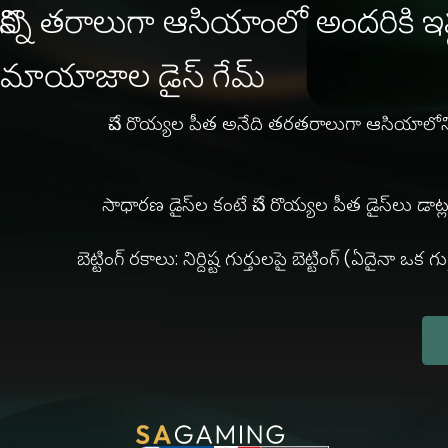
కొన్ని తరాలుగా ఆసియాంలో అందరికి ఇ
మాయాజాల డైస్ గేమ్
చేప రొయ్యల పీత అనేది తరతరాలుగా ఆసియాలోని జ
సాధారణ డైస్‌ల కంటే చేప రొయ్యల పీత డైస్‌లు డాట్
బెట్టింగ్ రకాలు: నిర్దిష్ట గుర్తులపై బెట్టింగ్ (ఏదై