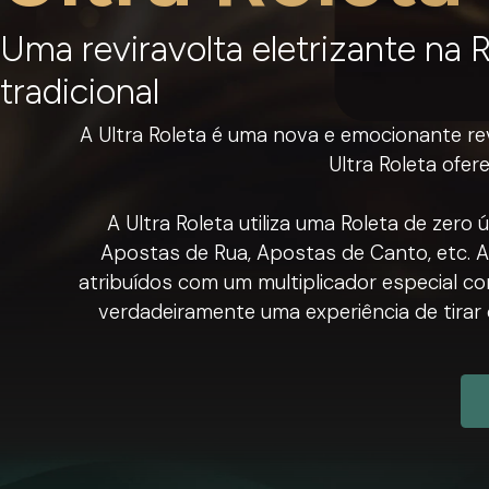
Uma reviravolta eletrizante na 
tradicional
A Ultra Roleta é uma nova e emocionante rev
Ultra Roleta ofer
A Ultra Roleta utiliza uma Roleta de zero 
Apostas de Rua, Apostas de Canto, etc. A
atribuídos com um multiplicador especial co
verdadeiramente uma experiência de tirar