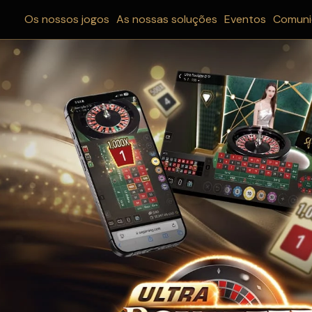
Os nossos jogos
As nossas soluções
Eventos
Comuni