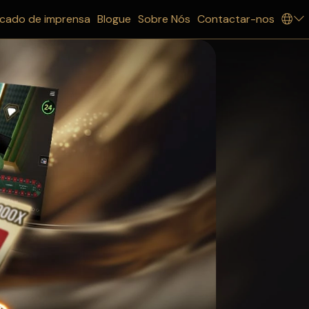
cado de imprensa
Blogue
Sobre Nós
Contactar-nos