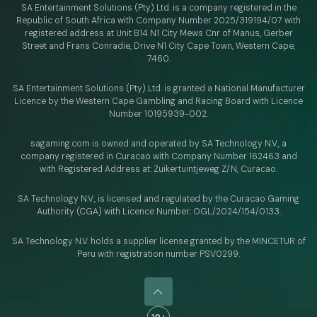
SA Entertainment Solutions (Pty) Ltd. is a company registered in the
Republic of South Africa with Company Number 2025/319194/07 with
registered address at Unit B14 N1 City Mews Cnr of Manus, Gerber
Street and Frans Conradie, Drive N1 City Cape Town, Western Cape,
7460.
SA Entertainment Solutions (Pty) Ltd. is granted a National Manufacturer
Licence by the Western Cape Gambling and Racing Board with Licence
Number 10195939-002.
sagaming.com is owned and operated by SA Technology N.V.,
a
company registered in Curacao with
Company Number 162463 and
with Registered Address at: Zuikertuintjeweg Z/N, Curacao.
SA Technology N.V., is licensed and regulated by
the Curacao Gaming
Authority (CGA) with Licence Number:
OGL/2024/154/0133.
SA Technology N.V. holds a supplier license granted by the MINCETUR of
Peru with registration number PSV0299.