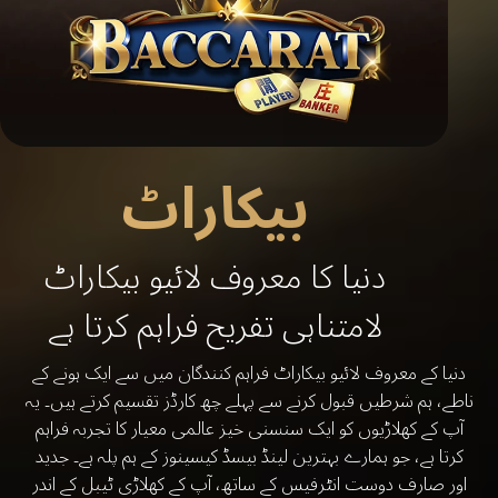
بیکاراٹ
دنیا کا معروف لائیو بیکاراٹ
لامتناہی تفریح فراہم کرتا ہے
دنیا کے معروف لائیو بیکاراٹ فراہم کنندگان میں سے ایک ہونے کے
ناطے، ہم شرطیں قبول کرنے سے پہلے چھ کارڈز تقسیم کرتے ہیں۔ یہ
آپ کے کھلاڑیوں کو ایک سنسنی خیز عالمی معیار کا تجربہ فراہم
کرتا ہے، جو ہمارے بہترین لینڈ بیسڈ کیسینوز کے ہم پلہ ہے۔ جدید
اور صارف دوست انٹرفیس کے ساتھ، آپ کے کھلاڑی ٹیبل کے اندر