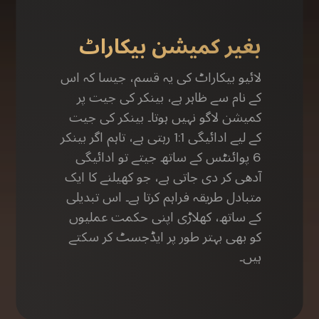
بغیر کمیشن بیکاراٹ
لائیو بیکاراٹ کی یہ قسم، جیسا کہ اس
کے نام سے ظاہر ہے، بینکر کی جیت پر
کمیشن لاگو نہیں ہوتا۔ بینکر کی جیت
کے لیے ادائیگی 1:1 رہتی ہے، تاہم اگر بینکر
6 پوائنٹس کے ساتھ جیتے تو ادائیگی
آدھی کر دی جاتی ہے، جو کھیلنے کا ایک
متبادل طریقہ فراہم کرتا ہے۔ اس تبدیلی
کے ساتھ، کھلاڑی اپنی حکمت عملیوں
کو بھی بہتر طور پر ایڈجسٹ کر سکتے
ہیں۔