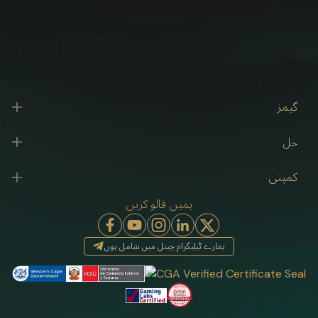
گیمز
حل
کمپنی
ہمیں فالو کریں
ہمارے ٹیلیگرام چینل میں شامل ہوں