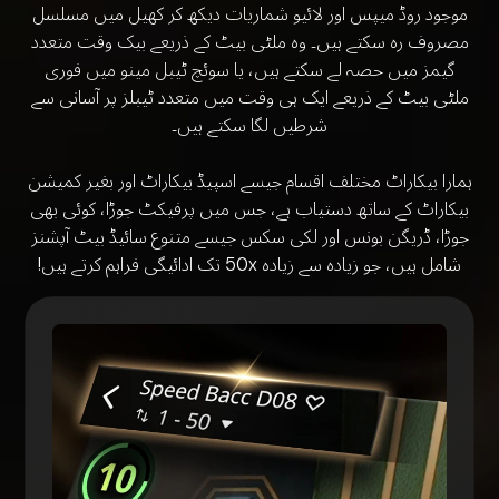
موجود روڈ میپس اور لائیو شماریات دیکھ کر کھیل میں مسلسل
مصروف رہ سکتے ہیں۔ وہ ملٹی بیٹ کے ذریعے بیک وقت متعدد
گیمز میں حصہ لے سکتے ہیں، یا سوئچ ٹیبل مینو میں فوری
ملٹی بیٹ کے ذریعے ایک ہی وقت میں متعدد ٹیبلز پر آسانی سے
شرطیں لگا سکتے ہیں۔
ہمارا بیکاراٹ مختلف اقسام جیسے اسپیڈ بیکاراٹ اور بغیر کمیشن
بیکاراٹ کے ساتھ دستیاب ہے، جس میں پرفیکٹ جوڑا، کوئی بھی
جوڑا، ڈریگن بونس اور لکی سکس جیسے متنوع سائیڈ بیٹ آپشنز
شامل ہیں، جو زیادہ سے زیادہ 50x تک ادائیگی فراہم کرتے ہیں!