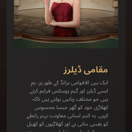
مقامی ڈیلرز
ایک بین الاقوامی برانڈ کے طور پر، ہم
ایسے ڈیلرز اور گیم ہوسٹس فراہم کرتے
ہیں جو مختلف زبانیں بولتے ہیں تاکہ
کھلاڑی خود کو گھر جیسا محسوس
کریں۔ یہ کثیر لسانی معاونت بہتر رابطے
کو یقینی بناتی ہے اور کھلاڑیوں کو کھیل