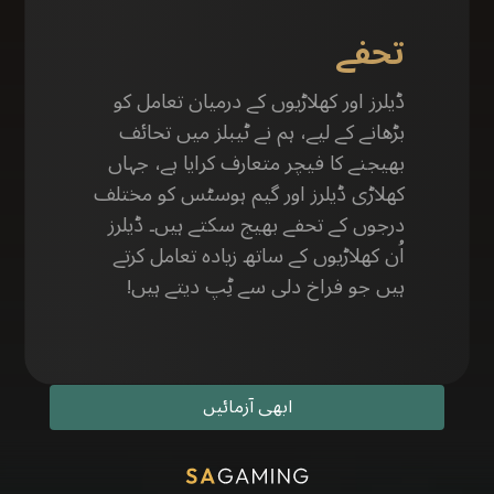
تحفے
ڈیلرز اور کھلاڑیوں کے درمیان تعامل کو
بڑھانے کے لیے، ہم نے ٹیبلز میں تحائف
بھیجنے کا فیچر متعارف کرایا ہے، جہاں
کھلاڑی ڈیلرز اور گیم ہوسٹس کو مختلف
درجوں کے تحفے بھیج سکتے ہیں۔ ڈیلرز
اُن کھلاڑیوں کے ساتھ زیادہ تعامل کرتے
ہیں جو فراخ دلی سے ٹِپ دیتے ہیں!
ابھی آزمائیں