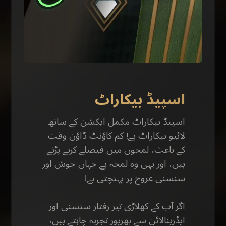
اسپیڈ بیکاراٹ
اسپیڈ بیکاراٹ مکمل ایکشن کے ساتھ
لائیو بیکاراٹ ہے! کم کاؤنٹ ڈاؤن وقت
کے باعث، لمحوں میں فیصلے کرنے پڑتے
ہیں، اور یہی وہ لمحہ ہے جہاں جوش اور
سنسنی عروج پر پہنچتی ہے!
اگر آپ کے کھلاڑی تیز رفتار سنسنی اور
ایڈرینالائن سے بھرپور تجربہ چاہتے ہیں،