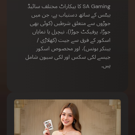
SA Gaming کا بیکاراٹ مختلف سائیڈ
بیٹس کے ساتھ دستیاب ہے، جن میں
جوڑوں سے متعلق شرطیں (کوئی بھی
جوڑا، پرفیکٹ جوڑا)، نیچرل یا نمایاں
اسکور کے فرق سے جیت (کھلاڑی /
بینکر بونس)، اور مخصوص اسکور
جیسے لکی سکس اور لکی سیون شامل
ہیں۔