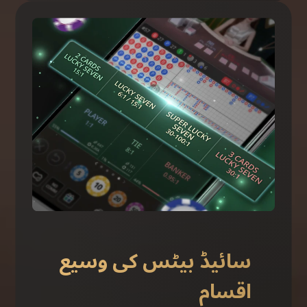
سائیڈ بیٹس کی وسیع
اقسام