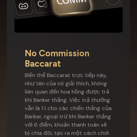
No Commission
Baccarat
Biến thể Baccarat trực tiếp này,
như tên của nó giải thích, không
liên quan đến hoa hồng được trả
khi Banker thắng. Việc trả thưởng
vẫn là 1:1 cho các chiến thắng của
Banker, ngoại trừ khi Banker thắng
với 6 điểm, khoản thanh toán sẽ
bị chia đôi, tạo ra một cách chơi