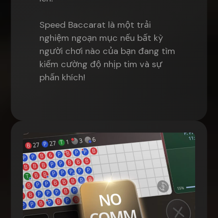
Speed Baccarat là một trải
nghiệm ngoạn mục nếu bất kỳ
người chơi nào của bạn đang tìm
kiếm cường độ nhịp tim và sự
phấn khích!