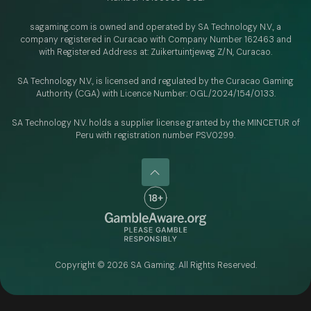
sagaming.com is owned and operated by SA Technology N.V.,
a
company registered in Curacao with
Company Number 162463 and
with Registered Address at: Zuikertuintjeweg Z/N, Curacao.
SA Technology N.V., is licensed and regulated by
the Curacao Gaming
Authority (CGA) with Licence Number:
OGL/2024/154/0133.
SA Technology N.V. holds a supplier license granted by the MINCETUR of
Peru with registration number PSV0299.
Copyright ©
2026
SA Gaming. All Rights Reserved.