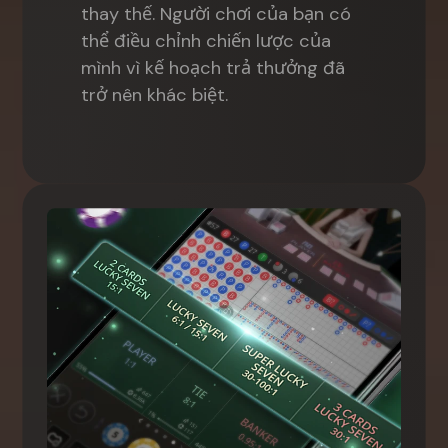
thay thế. Người chơi của bạn có
thể điều chỉnh chiến lược của
mình vì kế hoạch trả thưởng đã
trở nên khác biệt.