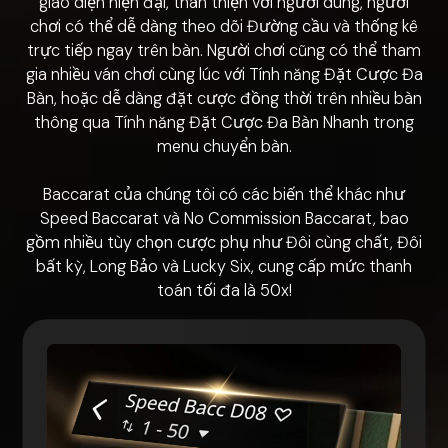
giao diện hiện đại, thân thiện với người dùng, người
chơi có thể dễ dàng theo dõi Đường cầu và thống kê
trực tiếp ngay trên bàn. Người chơi cũng có thể tham
gia nhiều ván chơi cùng lúc với Tính năng Đặt Cược Đa
Bàn, hoặc dễ dàng đặt cược đồng thời trên nhiều bàn
thông qua Tính năng Đặt Cược Đa Bàn Nhanh trong
menu chuyển bàn.
Baccarat của chúng tôi có các biến thể khác như
Speed ​​Baccarat và No Commission Baccarat, bao
gồm nhiều tùy chọn cược phụ như Đôi cùng chất, Đôi
bất kỳ, Long Bảo và Lucky Six, cung cấp mức thanh
toán tối đa là 50x!