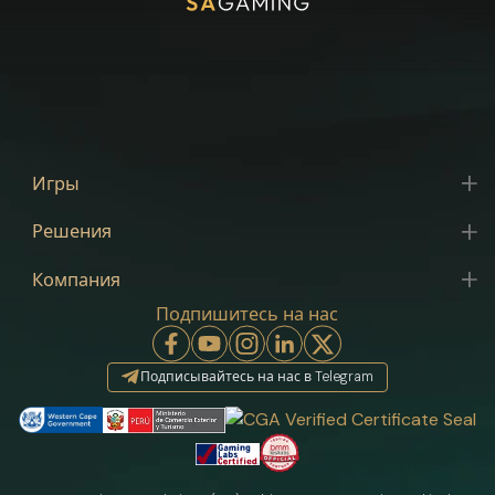
Игры
Решения
Компания
Подпишитесь на нас
Подписывайтесь на нас в Telegram