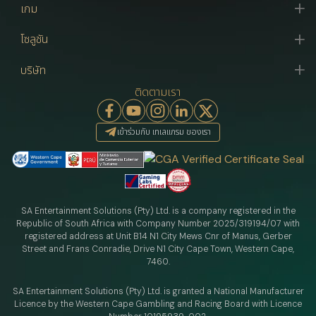
เกม
โซลูชัน
บริษัท
ติดตามเรา
เข้าร่วมกับ เทเลแกรม ของเรา
SA Entertainment Solutions (Pty) Ltd. is a company registered in the
Republic of South Africa with Company Number 2025/319194/07 with
registered address at Unit B14 N1 City Mews Cnr of Manus, Gerber
Street and Frans Conradie, Drive N1 City Cape Town, Western Cape,
7460.
SA Entertainment Solutions (Pty) Ltd. is granted a National Manufacturer
Licence by the Western Cape Gambling and Racing Board with Licence