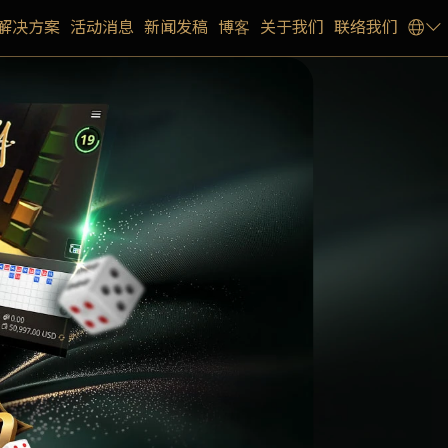
解决方案
活动消息
新闻发稿
博客
关于我们
联络我们