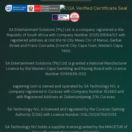
SA Entertainment Solutions (Pty) Ltd. is a company registered in the
Republic of South Africa with Company Number 2025/319194/07 with
registered address at Unit B14 N1 City Mews Cnr of Manus, Gerber
Street and Frans Conradie, Drive N1 City Cape Town, Western Cape,
7460.
SA Entertainment Solutions (Pty) Ltd. is granted a National Manufacturer
Licence by the Western Cape Gambling and Racing Board with Licence
Number 10195939-002.
sagaming.com is owned and operated by SA Technology N.V.,
a
company registered in Curacao with
Company Number 162463 and
with Registered Address at: Zuikertuintjeweg Z/N, Curacao.
SA Technology N.V., is licensed and regulated by
the Curacao Gaming
Authority (CGA) with Licence Number:
OGL/2024/154/0133.
SA Technology N.V. holds a supplier license granted by the MINCETUR of