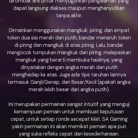
dirombak ahli untuk menyuguhkan pengalaman yang
dapat langsung diakses maupun menghanyutkan
tanpa akhir.
Dimainkan menggunakan mangkuk, piring, dan empat
token dua sisi merah dan putih, bandar menaruh token
di piring dan mangkuk di atas piring. Lalu, bandar
mengocok tumpukan mangkuk dan piring, melepaskan
mangkuk yang berarti membuka hasilnya, yang
dinyatakan dengan angka merah dan putih
menghadap ke atas. Juga ada tipe taruhan lainnya
termasuk Ganjil/Genap, dan Besar/Kecil (apakah angka
merah lebih besar dari angka putih).
Ini merupakan permainan sangat intuitif yang menguji
kemampuan pemain untuk membuat keputusan
cepat, untuk setiap ronde secepat kilat. SA Gaming
yakin permainan ini akan memikat pemain apa pun
yang suka refleks cepat dan kesederhanaan.