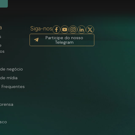
a
Siga-nos
s
Participe do nosso
Telegram
e
dos
 de negócio
 de mídia
s Frequentes
mprensa
osco