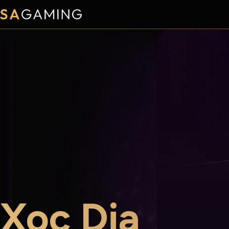
Xoc Dia