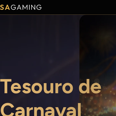
Tesouro de
Carnaval