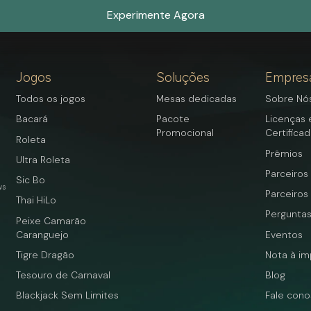
Experimente Agora
Jogos
Soluções
Empres
Todos os jogos
Mesas dedicadas
Sobre Nó
Bacará
Pacote
Licenças 
Promocional
Certifica
Roleta
Prêmios
Ultra Roleta
Parceiros
Sic Bo
ws
Parceiros
Thai HiLo
Pergunta
Peixe Camarão
Caranguejo
Eventos
Tigre Dragão
Nota à i
Tesouro de Carnaval
Blog
Blackjack Sem Limites
Fale con