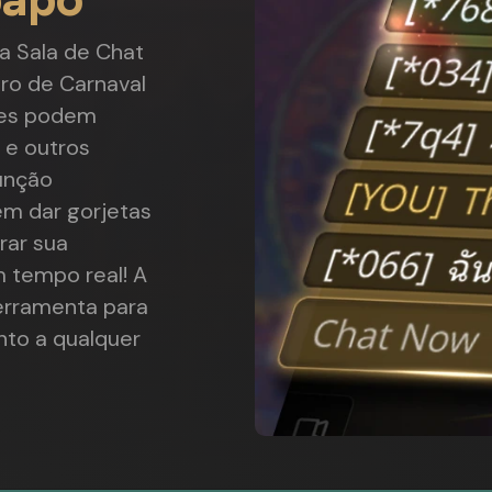
 a Sala de Chat
ro de Carnaval
res podem
 e outros
função
em dar gorjetas
rar sua
 tempo real! A
erramenta para
nto a qualquer