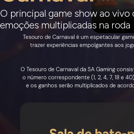
O principal game show ao vivo
emoções multiplicadas na roda
Tesouro de Carnaval é um espetacular game
trazer experiências empolgantes aos jo
O Tesouro de Carnaval da SA Gaming cons
o número correspondente (1, 2, 4, 7, 18 e 4
e os ganhos serão multiplicados de acord
Sala de bate-