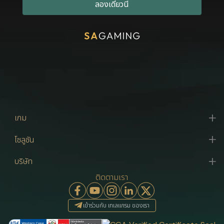
ลองเดี๋ยวนี้
เกม
โซลูชัน
บริษัท
ติดตามเรา
เข้าร่วมกับ เทเลแกรม ของเรา