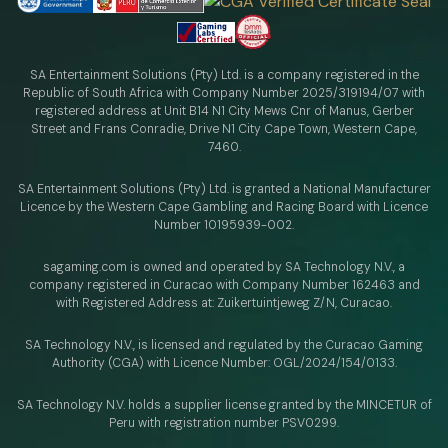
SA Entertainment Solutions (Pty) Ltd. is a company registered in the
Republic of South Africa with Company Number 2025/319194/07 with
registered address at Unit B14 N1 City Mews Cnr of Manus, Gerber
Street and Frans Conradie, Drive N1 City Cape Town, Western Cape,
7460.
SA Entertainment Solutions (Pty) Ltd. is granted a National Manufacturer
Licence by the Western Cape Gambling and Racing Board with Licence
Number 10195939-002.
sagaming.com is owned and operated by SA Technology N.V.,
a
company registered in Curacao with
Company Number 162463 and
with Registered Address at: Zuikertuintjeweg Z/N, Curacao.
SA Technology N.V., is licensed and regulated by
the Curacao Gaming
Authority (CGA) with Licence Number:
OGL/2024/154/0133.
SA Technology N.V. holds a supplier license granted by the MINCETUR of
Peru with registration number PSV0299.