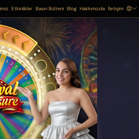
imiz
Etkinlikler
Basın Bülteni
Blog
Hakkımızda
İletişim