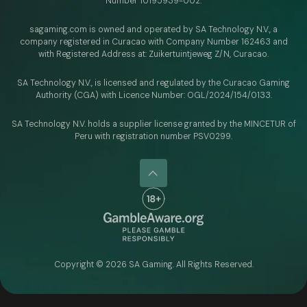
Number 10195939-002.
sagaming.com is owned and operated by SA Technology N.V.,
a
company registered in Curacao with
Company Number 162463 and
with Registered Address at: Zuikertuintjeweg Z/N, Curacao.
SA Technology N.V., is licensed and regulated by
the Curacao Gaming
Authority (CGA) with Licence Number:
OGL/2024/154/0133.
SA Technology N.V. holds a supplier license granted by the MINCETUR of
Peru with registration number PSV0299.
Copyright ©
2026
SA Gaming. All Rights Reserved.