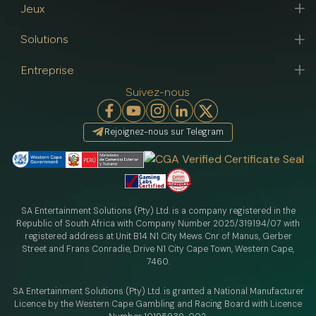
Jeux
Solutions
Entreprise
Suivez-nous
Rejoignez-nous sur Telegram
SA Entertainment Solutions (Pty) Ltd. is a company registered in the
Republic of South Africa with Company Number 2025/319194/07 with
registered address at Unit B14 N1 City Mews Cnr of Manus, Gerber
Street and Frans Conradie, Drive N1 City Cape Town, Western Cape,
7460.
SA Entertainment Solutions (Pty) Ltd. is granted a National Manufacturer
Licence by the Western Cape Gambling and Racing Board with Licence