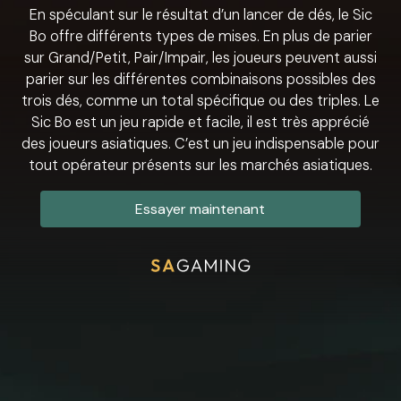
En spéculant sur le résultat d’un lancer de dés, le Sic
Bo offre différents types de mises. En plus de parier
sur Grand/Petit, Pair/Impair, les joueurs peuvent aussi
parier sur les différentes combinaisons possibles des
trois dés, comme un total spécifique ou des triples. Le
Sic Bo est un jeu rapide et facile, il est très apprécié
des joueurs asiatiques. C’est un jeu indispensable pour
tout opérateur présents sur les marchés asiatiques.
Essayer maintenant