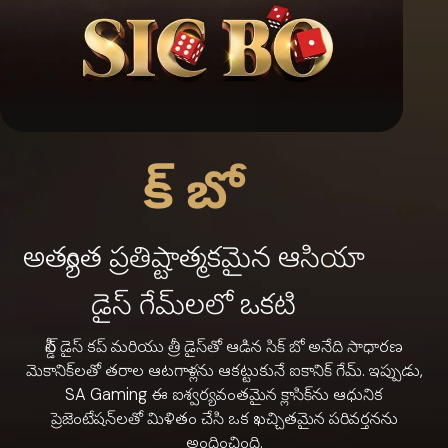
సిక్ బో
అత్యంత ప్రతిష్టాత్మకమైన ఆసియా
డైస్ గేమ్‌లలో ఒకటి
సీల్డ్ డైస్ కప్ మరియు త్రీ డైస్‌తో ఆడిన సిక్ బో అనేది సాధారణ
మెకానిక్‌లతో తరాల ఆటగాళ్లను ఆకట్టుకునే ఐకానిక్ గేమ్. ఇప్పుడు,
SA Gaming ఈ ఐశ్వర్యవంతమైన క్లాసిక్‌ను ఆధునిక
ప్రెజెంటేషన్‌లతో మిళితం చేసి ఒక ఖచ్చితమైన పరివర్తనను
అందించింది.