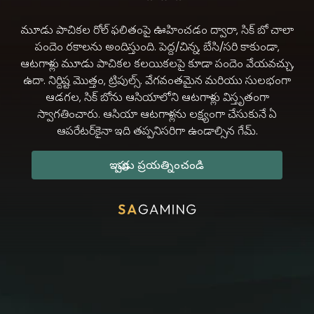
మూడు పాచికల రోల్ ఫలితంపై ఊహించడం ద్వారా, సిక్ బో చాలా
పందెం రకాలను అందిస్తుంది. పెద్ద/చిన్న, బేసి/సరి కాకుండా,
ఆటగాళ్లు మూడు పాచికల కలయికలపై కూడా పందెం వేయవచ్చు,
ఉదా. నిర్దిష్ట మొత్తం, ట్రిపుల్స్. వేగవంతమైన మరియు సులభంగా
ఆడగల, సిక్ బోను ఆసియాలోని ఆటగాళ్లు విస్తృతంగా
స్వాగతించారు. ఆసియా ఆటగాళ్లను లక్ష్యంగా చేసుకునే ఏ
ఆపరేటర్‌కైనా ఇది తప్పనిసరిగా ఉండాల్సిన గేమ్.
ఇప్పుడు ప్రయత్నించండి