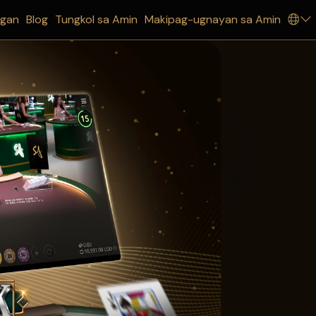
agan
Blog
Tungkol sa Amin
Makipag-ugnayan sa Amin