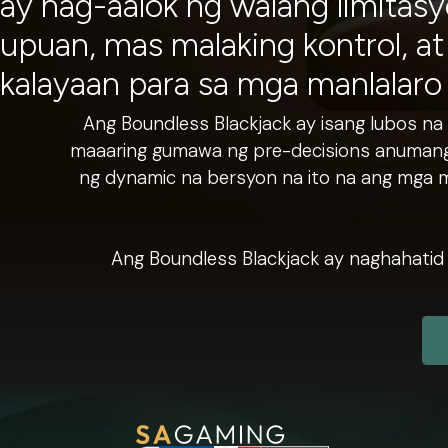
ay nag-aalok ng walang limita
upuan, mas malaking kontrol, at 
kalayaan para sa mga manlalaro
Ang Boundless Blackjack ay isang lubos na
maaaring gumawa ng pre-decisions anumang o
ng dynamic na bersyon na ito na ang mga ma
Ang Boundless Blackjack ay naghahatid 