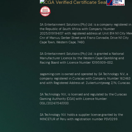
SA Entertainment Solutions (Pty) Ltd. is a company registered in
the Republic of South Africa with Company Number
2025/319194/07 with registered address at Unit B14 N1 City Me
Cnr of Manus, Gerber Street and Frans Conradie, Drive N1 City
Cape Town, Western Cape, 7460.
SA Entertainment Solutions (Pty) Ltd. is granted a National
Manufacturer Licence by the Western Cape Gambling and
Racing Board with Licence Number 10195939-002.
sagaming.com is owned and operated by SA Technology N.V.,
a
company registered in Curacao with
Company Number 162463
and with Registered Address at: Zuikertuintjeweg Z/N, Curacao.
SA Technology N.V., is licensed and regulated by
the Curacao
Gaming Authority (CGA) with Licence Number:
OGL/2024/154/0133.
SA Technology N.V. holds a supplier license granted by the
MINCETUR of Peru with registration number PSV0299.