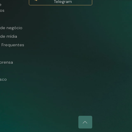
Telegram
e
dos
 de negócio
 de mídia
s Frequentes
mprensa
osco