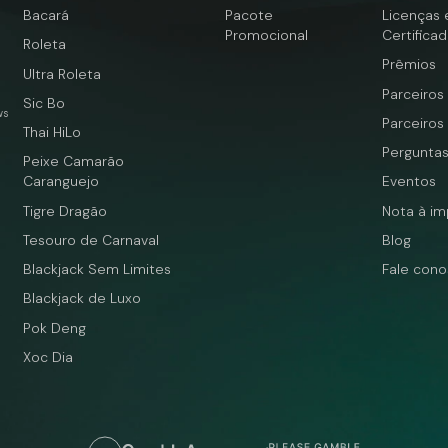
Bacará
Pacote
Licenças 
Promocional
Certifica
Roleta
Prêmios
Ultra Roleta
Parceiros
Sic Bo
ws
Parceiros
Thai HiLo
Pergunta
Peixe Camarão
Caranguejo
Eventos
Tigre Dragão
Nota à i
Tesouro de Carnaval
Blog
Blackjack Sem Limites
Fale con
Blackjack de Luxo
Pok Deng
Xoc Dia