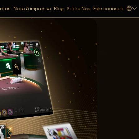
ntos
Nota à imprensa
Blog
Sobre Nós
Fale conosco