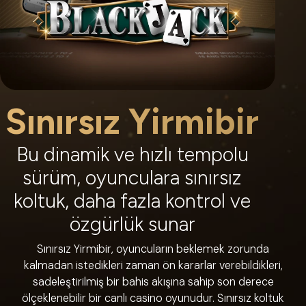
Sınırsız Yirmibir
Bu dinamik ve hızlı tempolu
sürüm, oyunculara sınırsız
koltuk, daha fazla kontrol ve
özgürlük sunar
Sınırsız Yirmibir, oyuncuların beklemek zorunda
kalmadan istedikleri zaman ön kararlar verebildikleri,
sadeleştirilmiş bir bahis akışına sahip son derece
ölçeklenebilir bir canlı casino oyunudur. Sınırsız koltuk