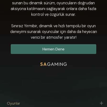
sunan bu dinamik sürüm, oyuncuların doğrudan
aksiyona katılmasını sağlayarak onlara daha fazla
kontrol ve özgürlük sunar.
Sınırsız Yirmibir, dinamik ve hızlı tempolu bir oyun
deneyimi sunarak oyuncular için daha da heyecan
verici bir atmosfer yaratır!
Hemen Dene
Oyunlar