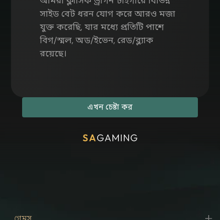
আমরা ক্লাসিক ড্রাগন টাইগারে বিভিন্ন
সাইড বেট ধরন যোগ করে আরও মজা
যুক্ত করেছি, যার মধ্যে প্রতিটি পাশে
বিগ/স্মল, অড/ইভেন, রেড/ব্ল্যাক
রয়েছে।
এখন চেষ্টা কর
গেমস