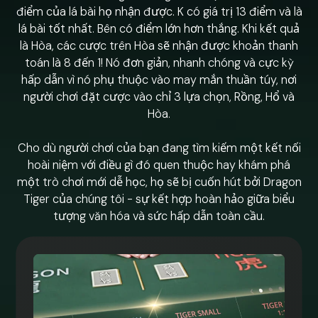
điểm của lá bài họ nhận được. K có giá trị 13 điểm và là
lá bài tốt nhất. Bên có điểm lớn hơn thắng. Khi kết quả
là Hòa, các cược trên Hòa sẽ nhận được khoản thanh
toán là 8 đến 1! Nó đơn giản, nhanh chóng và cực kỳ
hấp dẫn vì nó phụ thuộc vào may mắn thuần túy, nơi
người chơi đặt cược vào chỉ 3 lựa chọn, Rồng, Hổ và
Hòa.
Cho dù người chơi của bạn đang tìm kiếm một kết nối
hoài niệm với điều gì đó quen thuộc hay khám phá
một trò chơi mới dễ học, họ sẽ bị cuốn hút bởi Dragon
Tiger của chúng tôi - sự kết hợp hoàn hảo giữa biểu
tượng văn hóa và sức hấp dẫn toàn cầu.