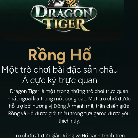
Rồng Hổ
Một trò chơi bài đặc sản châu
Á cực kỳ trực quan
Dragon Tiger là một trong những trò chơi trực quan
nhất ngoài kia trong một sòng bạc. Một trò chơi được
hỗ trợ bởi hương vị Đông Á mạnh mẽ, trận chiến giữa
Rồng và Hổ được giới thiệu trong tựa game được yêu
thích này.
Trò chơi rất đơn giản: Rồng và Hổ cạnh tranh trên