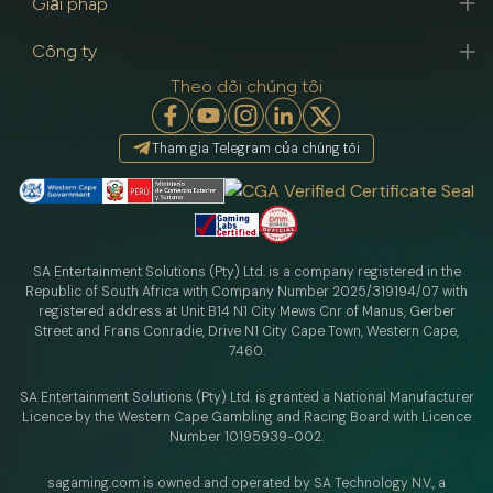
Giải pháp
Công ty
Theo dõi chúng tôi
Tham gia Telegram của chúng tôi
SA Entertainment Solutions (Pty) Ltd. is a company registered in the
Republic of South Africa with Company Number 2025/319194/07 with
registered address at Unit B14 N1 City Mews Cnr of Manus, Gerber
Street and Frans Conradie, Drive N1 City Cape Town, Western Cape,
7460.
SA Entertainment Solutions (Pty) Ltd. is granted a National Manufacturer
Licence by the Western Cape Gambling and Racing Board with Licence
Number 10195939-002.
sagaming.com is owned and operated by SA Technology N.V.,
a