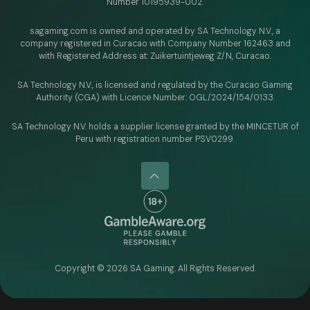
Number 10195939-002.
sagaming.com is owned and operated by SA Technology N.V.,
a
company registered in Curacao with
Company Number 162463 and
with Registered Address at: Zuikertuintjeweg Z/N, Curacao.
SA Technology N.V., is licensed and regulated by
the Curacao Gaming
Authority (CGA) with Licence Number:
OGL/2024/154/0133.
SA Technology N.V. holds a supplier license granted by the MINCETUR of
Peru with registration number PSV0299.
Copyright ©
2026
SA Gaming. All Rights Reserved.